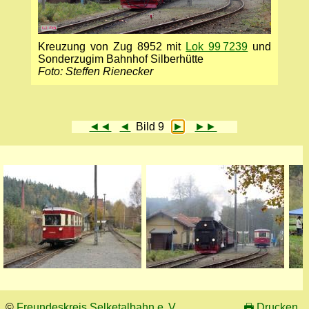
Kreuzung von Zug 8952 mit
Lok 99 7239
und
Sonderzugim Bahnhof Silberhütte
Foto: Steffen Rienecker
◄◄
◄
Bild 9
►
►►
©
Freundeskreis Selketalbahn e. V.
🖶
Drucken