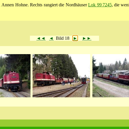
i Annen Hohne. Rechts rangiert die Nordhäuser
Lok 99 7245
, die wen
◄◄
◄
Bild 18
►
►►