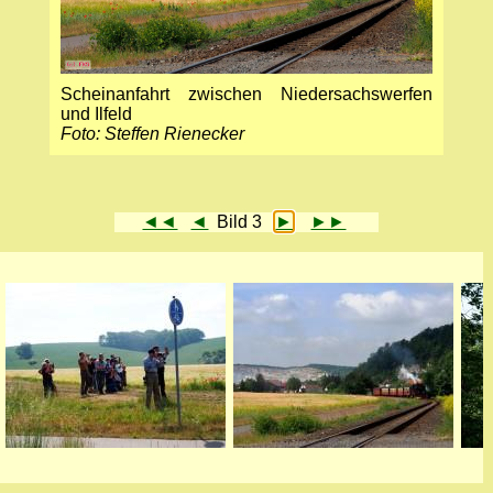
Scheinanfahrt zwischen Nieder­sachs­werfen
und Ilfeld
Foto: Steffen Rienecker
◄◄
◄
Bild 3
►
►►