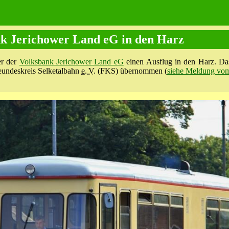
nk Jerichower Land eG in den Harz
er der
Volksbank Jerichower Land eG
einen Ausflug in den Harz. Da
reundeskreis Selketalbahn
e. V.
(FKS) übernommen (
siehe Meldung vo