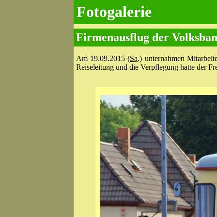
Fotogalerie
Firmenausflug der Volksba
Am 19.09.2015 (
Sa.
) unternahmen Mitarbeit
Reiseleitung und die Verpflegung hatte der F