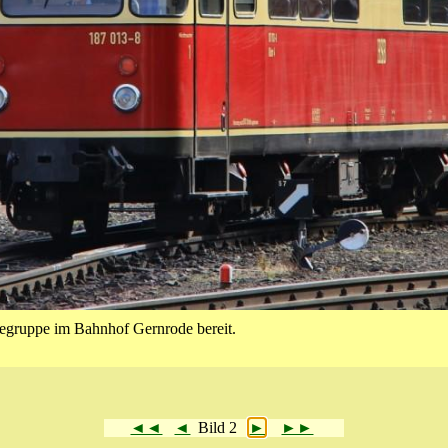
isegruppe im Bahnhof Gernrode bereit.
◄◄
◄
Bild 2
►
►►