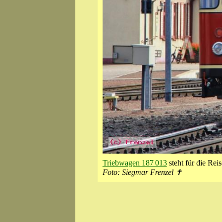
Triebwagen 187 013
steht für die Re
Foto: Siegmar Frenzel ✝