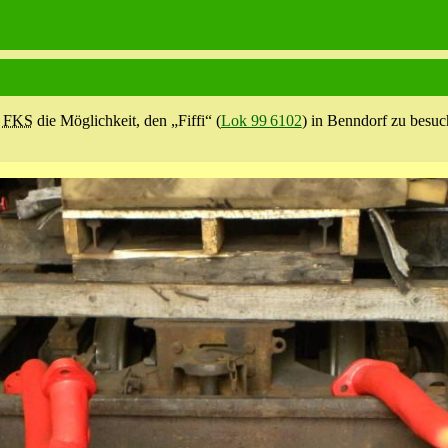
s
FKS
die Möglichkeit, den „Fiffi“ (
Lok 99 6102
) in Benndorf zu besuc