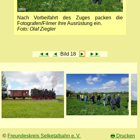
Nach Vorbeifahrt des Zuges packen die
Fotografen/Filmer ihre Ausrüstung ein.
Foto: Olaf Ziegler
◄◄
◄
Bild 18
►
►►
©
Freundeskreis Selketalbahn e. V.
🖶
Drucken