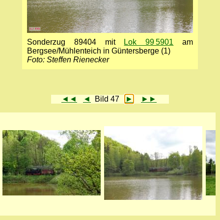
Sonder­zug 89404 mit
Lok 99 5901
am
Bergsee/Mühlenteich in Güntersberge (1)
Foto: Steffen Rienecker
◄◄
◄
Bild 47
►
►►