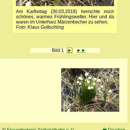
Am Karfreitag (30.03.2018) herrschte noch
schönes, warmes Frühlingswetter. Hier und da
waren im Unterharz Märzenbecher zu sehen.
Foto: Klaus Gottschling
Bild 1
►
►►
©
Freundeskreis Selketalbahn e. V.
🖶
Drucken