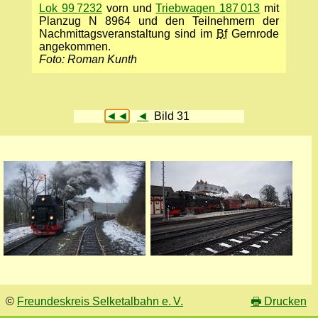
Lok 99 7232
vorn und
Triebwagen 187 013
mit
Planzug N 8964 und den Teilnehmern der
Nach­mittags­veranstal­tung sind im
Bf
Gern­rode
angekommen.
Foto: Roman Kunth
◄◄
◄
Bild 31
©
Freundeskreis Selketalbahn e. V.
🖶
Drucken