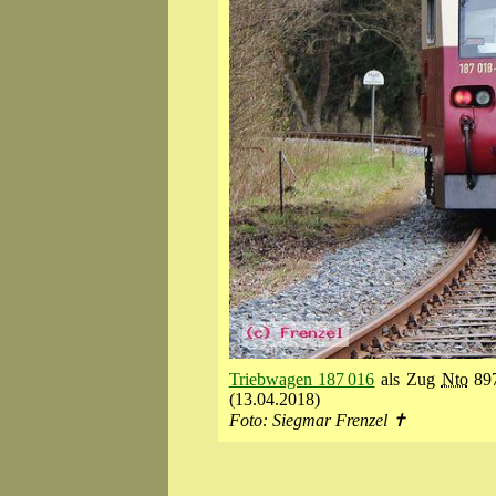
Triebwagen 187 016
als Zug
Nto
89
(13.04.2018)
Foto: Siegmar Frenzel ✝