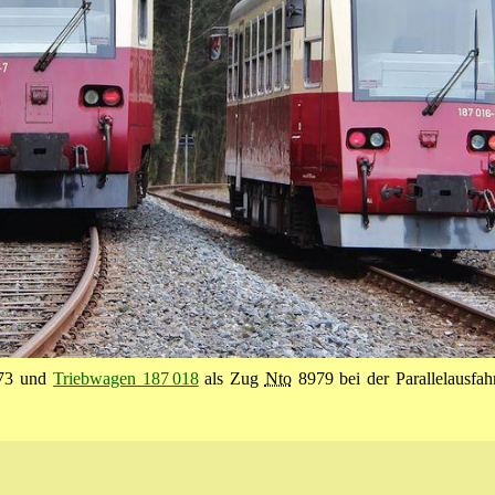
73 und
Triebwagen 187 018
als Zug
Nto
8979 bei der Parallelausfa