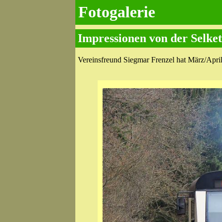
Fotogalerie
Impressionen von der Selket
Vereinsfreund Siegmar Frenzel hat März/April 