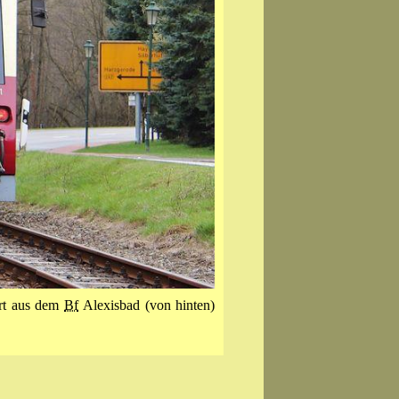
hrt aus dem
Bf
Alexis­bad (von hinten)