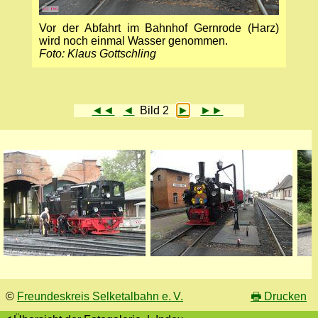
Vor der Abfahrt im Bahnhof Gern­rode (Harz)
wird noch einmal Wasser genommen.
Foto: Klaus Gottschling
◄◄
◄
Bild 2
►
►►
©
Freundeskreis Selketalbahn e. V.
🖶
Drucken