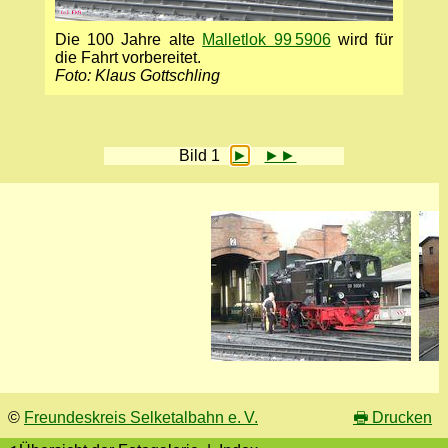
Die 100 Jahre alte
Malletlok 99 5906
wird für
die Fahrt vorbe­reitet.
Foto: Klaus Gottschling
Bild 1
►
►►
©
Freundeskreis Selketalbahn e. V.
🖶
Drucken