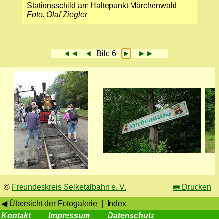
Stationsschild am Haltepunkt Märchenwald
Foto: Olaf Ziegler
◄◄
◄
Bild 6
►
►►
©
Freundeskreis Selketalbahn e. V.
🖶
Drucken
◀ Übersicht der Fotogalerie
|
Index
Kontakt
Impressum
Datenschutz