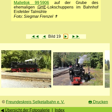
Malletlok 99 5906
auf der Grube des
ehemaligen
GHE
-Lokschuppens im Bahnhof
Eisfelder Talmühle
Foto: Siegmar Frenzel ✝
◄◄
◄
Bild 19
►
►►
©
Freundeskreis Selketalbahn e. V.
🖶
Drucken
◀ Übersicht der Fotogalerie
|
Index