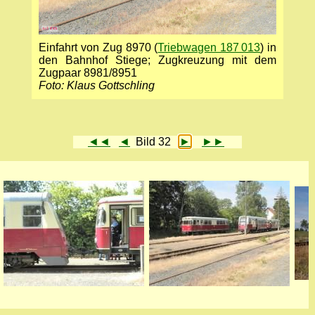
Einfahrt von Zug 8970 (
Triebwagen 187 013
) in
den Bahnhof Stiege; Zugkreuzung mit dem
Zugpaar 8981/8951
Foto: Klaus Gottschling
◄◄
◄
Bild 32
►
►►