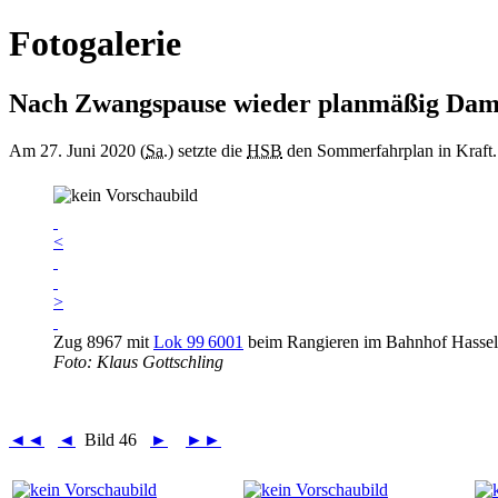
Fotogalerie
Nach Zwangspause wieder planmäßig Damp
Am 27. Juni 2020 (
Sa.
) setzte die
HSB
den Sommerfahrplan in Kraft.
<
>
Zug 8967 mit
Lok 99 6001
beim Rangieren im Bahnhof Hassel
Foto: Klaus Gottschling
◄◄
◄
Bild 46
►
►►