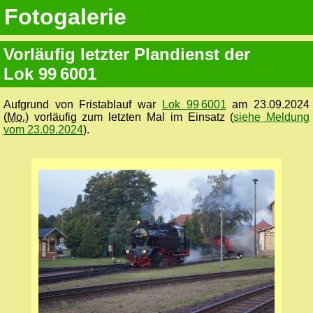
Fotogalerie
Vorläufig letzter Plandienst der
Lok 99 6001
Aufgrund von Fristablauf war
Lok 99 6001
am 23.09.2024
(
Mo.
) vorläufig zum letzten Mal im Einsatz (
siehe Meldung
vom 23.09.2024
).