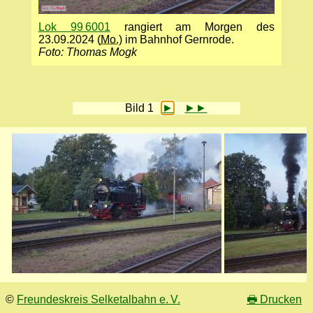
Lok 99 6001
rangiert am Morgen des
23.09.2024 (
Mo.
) im Bahnhof Gernrode.
Foto: Thomas Mogk
Bild 1
►
►►
©
Freundeskreis Selketalbahn e. V.
🖶
Drucken