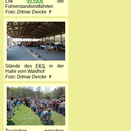
Lok
99 5906
bei
Führerstandsmitfahrten
Foto: Ditmar Deicke ✝
Stände des
FKS
in der
Halle vom Waldhof
Foto: Ditmar Deicke ✝
Tauziehen zwischen