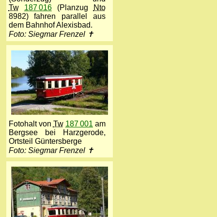
Tw
187 016
(Planzug
Nto
8982) fahren parallel aus
dem Bahnhof Alexisbad.
Foto: Siegmar Frenzel ✝
Fotohalt von
Tw
187 001
am
Bergsee bei Harzgerode,
Ortsteil Güntersberge
Foto: Siegmar Frenzel ✝