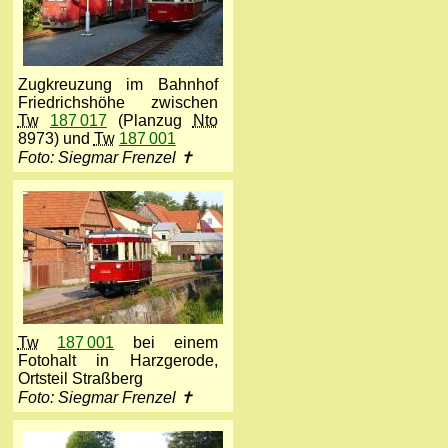
Zugkreuzung im Bahnhof
Friedrichshöhe zwischen
Tw
187 017
(Planzug
Nto
8973) und
Tw
187 001
Foto: Siegmar Frenzel ✝
Tw
187 001
bei einem
Fotohalt in Harzgerode,
Ortsteil Straßberg
Foto: Siegmar Frenzel ✝