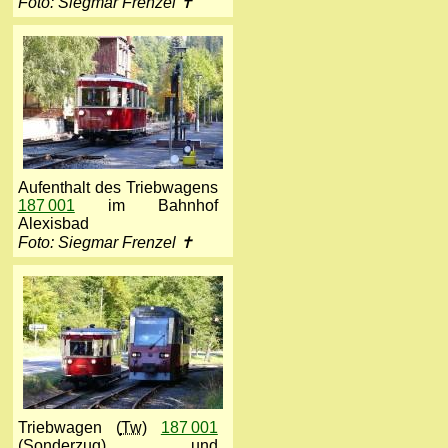
Foto: Siegmar Frenzel ✝
Aufenthalt des Triebwagens
187 001
im Bahnhof
Alexisbad
Foto: Siegmar Frenzel ✝
Triebwagen (
Tw
)
187 001
(Sonderzug) und