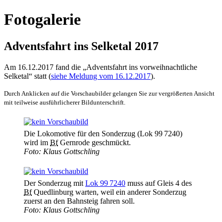
Fotogalerie
Adventsfahrt ins Selketal 2017
Am 16.12.2017 fand die „Adventsfahrt ins vorweihnachtliche
Selketal“ statt (
siehe Meldung vom 16.12.2017
).
Durch Anklicken auf die Vorschaubilder gelangen Sie zur vergrößerten Ansicht
mit teilweise ausführlicherer Bildunterschrift.
Die Lokomotive für den Sonder­zug (Lok 99 7240)
wird im
Bf
Gern­rode geschmückt.
Foto: Klaus Gottschling
Der Sonder­zug mit
Lok 99 7240
muss auf Gleis 4 des
Bf
Qued­linburg warten, weil ein anderer Sonder­zug
zuerst an den Bahnsteig fahren soll.
Foto: Klaus Gottschling