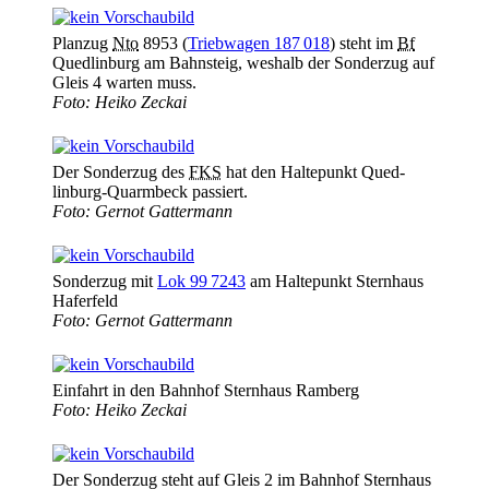
Planzug
Nto
8953 (
Triebwagen 187 018
) steht im
Bf
Qued­linburg am Bahnsteig, weshalb der Sonder­zug auf
Gleis 4 warten muss.
Foto: Heiko Zeckai
Der Sonder­zug des
FKS
hat den Haltepunkt Qued­
linburg-Quarmbeck passiert.
Foto: Gernot Gattermann
Sonder­zug mit
Lok 99 7243
am Haltepunkt Sternhaus
Haferfeld
Foto: Gernot Gattermann
Einfahrt in den Bahnhof Sternhaus Ramberg
Foto: Heiko Zeckai
Der Sonder­zug steht auf Gleis 2 im Bahnhof Sternhaus