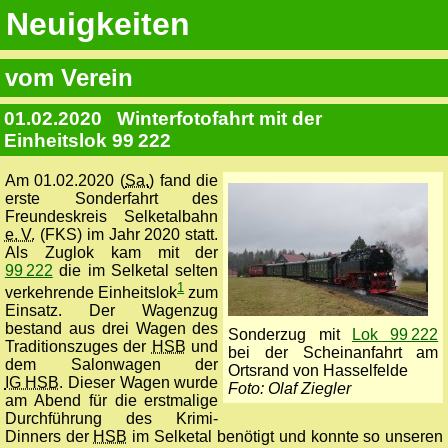
Neuigkeiten
vom Verein
01.02.2020
Winterfotofahrt mit der
Einheitslok 99 222
Am 01.02.2020 (
Sa.
) fand die
erste Sonderfahrt des
Freundeskreis Selketalbahn
e. V.
(FKS) im Jahr 2020 statt.
Als Zuglok kam mit der
99 222
die im Selketal selten
1
verkehrende Einheitslok
zum
Einsatz. Der Wagenzug
bestand aus drei Wagen des
Sonderzug mit
Lok 99 222
Traditionszuges der
HSB
und
bei der Scheinanfahrt am
dem Salonwagen der
Ortsrand von Hasselfelde
IG HSB
. Dieser Wagen wurde
Foto: Olaf Ziegler
am Abend für die erstmalige
Durchführung des Krimi-
Dinners der
HSB
im Selketal benötigt und konnte so unseren