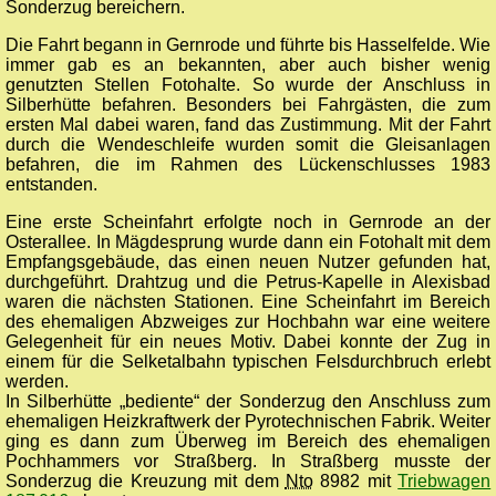
Sonderzug bereichern.
Die Fahrt begann in Gernrode und führte bis Hasselfelde. Wie
immer gab es an bekannten, aber auch bisher wenig
genutzten Stellen Fotohalte. So wurde der Anschluss in
Silberhütte befahren. Besonders bei Fahrgästen, die zum
ersten Mal dabei waren, fand das Zustimmung. Mit der Fahrt
durch die Wendeschleife wurden somit die Gleisanlagen
befahren, die im Rahmen des Lückenschlusses 1983
entstanden.
Eine erste Scheinfahrt erfolgte noch in Gernrode an der
Osterallee. In Mägdesprung wurde dann ein Fotohalt mit dem
Empfangsgebäude, das einen neuen Nutzer gefunden hat,
durchgeführt. Drahtzug und die Petrus-Kapelle in Alexisbad
waren die nächsten Stationen. Eine Scheinfahrt im Bereich
des ehemaligen Abzweiges zur Hochbahn war eine weitere
Gelegenheit für ein neues Motiv. Dabei konnte der Zug in
einem für die Selketalbahn typischen Felsdurchbruch erlebt
werden.
In Silberhütte „bediente“ der Sonderzug den Anschluss zum
ehemaligen Heizkraftwerk der Pyrotechnischen Fabrik. Weiter
ging es dann zum Überweg im Bereich des ehemaligen
Pochhammers vor Straßberg. In Straßberg musste der
Sonderzug die Kreuzung mit dem
Nto
8982 mit
Triebwagen