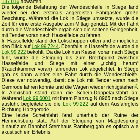
187 016
abwarten.
Die folgende Befahrung der Wendeschleife in Stiege fand
wieder bei den erstmals angereisten Fahrgästen große
Beachtung. Während die Lok in Stiege umsetzte, wurde die
Zeit für eine erste Ausgabe zum Mittag genutzt. Mit der Fahrt
durch die Wendeschleife ergab sich die seltene Gelegenheit,
mit Tender voran nach Hasselfelde zu fahren.
In Hasselfelde stand der Lokschuppen offen und ermöglichte
den Blick auf
Lok 99 7244
. Ebenfalls in Hasselfelde wurde die
Lok 99 222
bekohlt. Da die Lok nun Kessel voran nach Stiege
fuhr, wurde die Steigung bis zum Brechpunkt zwischen
Hasselfelde und Stiege mit einer „richtig herum“
(Rauchkammer voran) fahrenden Lok abgelichtet. In Stiege
gab es dann wieder eine Fahrt durch die Wendeschleife.
Diese war notwendig, damit die Lok mit Tender voran nach
2
Gernrode fahren konnte und die Wagen wieder richtigstehen
.
In Alexisbad stand dann die Schein-Doppelausfahrt an.
Während
Lok 99 6001
mit ihrem Planzug N 8965 nach Stiege
ausfuhr, begleitete sie die
Lok 99 222
auf dem Ausfahrgleis
Richtung Harzgerode.
Eine letzte Scheinfahrt fand unterhalb der Ruine der
Heinrichsburg statt. Auf der Steigung von Mägdesprung
hinauf zum Bahnhof Sternhaus Ramberg gab es optisch wie
akustisch ein Erlebnis.