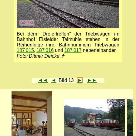
Bei dem "Dreiertreffen" der Triebwagen im
Bahnhof Eisfelder Talmühle stehen in der
Reihenfolge ihrer Bahnnummern Triebwagen
187 015
,
187 016
und
187 017
nebeneinander.
Foto: Ditmar Deicke ✝
◄◄
◄
Bild 13
►
►►