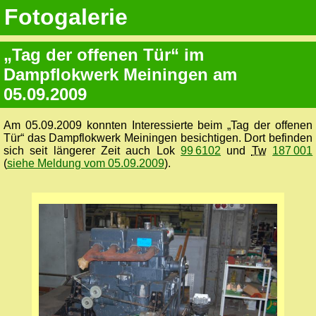
Fotogalerie
„Tag der offenen Tür“ im
Dampflokwerk Meiningen am
05.09.2009
Am 05.09.2009 konnten Interessierte beim „Tag der offenen
Tür“ das Dampflokwerk Meiningen besichtigen. Dort befinden
sich seit längerer Zeit auch Lok
99 6102
und
Tw
187 001
(
siehe Meldung vom 05.09.2009
).