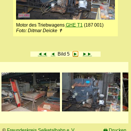
Motor des Triebwagens
GHE
T1
(187 001)
Foto: Ditmar Deicke ✝
◄◄
◄
Bild 5
►
►►
©
Freundeskreis Selketalbahn e. V.
🖶
Drucken