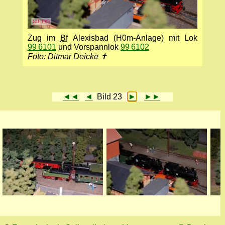
Zug im
Bf
Alexisbad (H0m-Anlage) mit Lok
99 6101
und Vorspannlok
99 6102
Foto: Ditmar Deicke ✝
◄◄
◄
Bild 23
►
►►