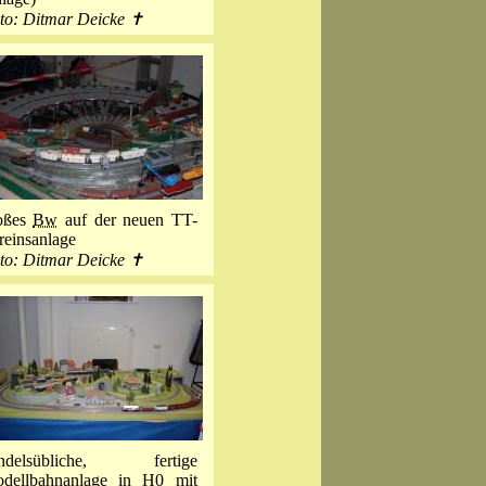
to: Ditmar Deicke ✝
oßes
Bw
auf der neuen TT-
reinsanlage
to: Ditmar Deicke ✝
ndelsübliche, fertige
dellbahnanlage in H0 mit