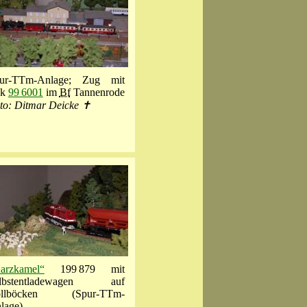
ur-TTm-Anlage; Zug mit
ok
99 6001
im
Bf
Tannenrode
to: Ditmar Deicke ✝
arzkamel“
199 879 mit
lbstentladewagen auf
ollböcken (Spur-TTm-
lage)