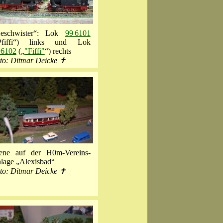
eschwister“: Lok
99 6101
Pfiffi“) links und Lok
 6102
(„
"Fiffi"
“) rechts
to: Ditmar Deicke ✝
ene auf der H0m-Vereins-
lage „Alexisbad“
to: Ditmar Deicke ✝