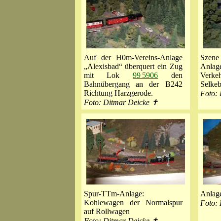
Auf der H0m-Vereins-Anlage
Szene
„Alexisbad“ überquert ein Zug
Anla
mit Lok
99 5906
den
Verk
Bahnübergang an der B242
Selke
Richtung Harzgerode.
Foto:
Foto: Ditmar Deicke ✝
Spur-TTm-Anlage:
Anlag
Kohlewagen der Normalspur
Foto:
auf Rollwagen
Foto: Ditmar Deicke ✝