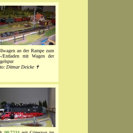
llwagen an der Rampe zum
-/Entladen mit Wagen der
gelspur
to: Ditmar Deicke ✝
ok
99 7234
mit Güterzug im