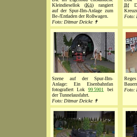
Kleindiesellok (
Kö
) rangiert
Bf
Die
auf der Spur-IIm-Anlage zum
Kreuz
Be-/Entladen der Rollwagen.
Foto:
Foto: Ditmar Deicke ✝
Szene auf der Spur-IIm-
Rege
Anlage: Ein Eisenbahnfan
Bauern
fotografiert Lok
99 5901
bei
Foto:
der Tunnelausfahrt.
Foto: Ditmar Deicke ✝