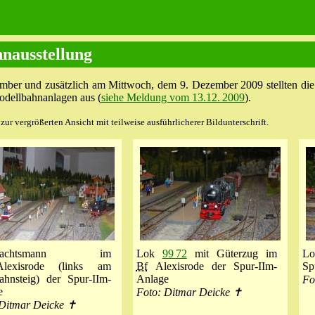
nausstellung
mber und zusätzlich am Mittwoch, dem 9. Dezember 2009 stellten di
odellbahnanlagen aus (
siehe Meldung vom 13.12. 2009
).
ur vergrößerten Ansicht mit teilweise ausführlicherer Bildunterschrift.
hnachtsmann im
Lok
99 72
mit Güterzug im
L
exisrode (links am
Bf
Alexisrode der Spur-IIm-
Sp
ahnsteig) der Spur-IIm-
Anlage
Fo
e
Foto: Ditmar Deicke ✝
 Ditmar Deicke ✝