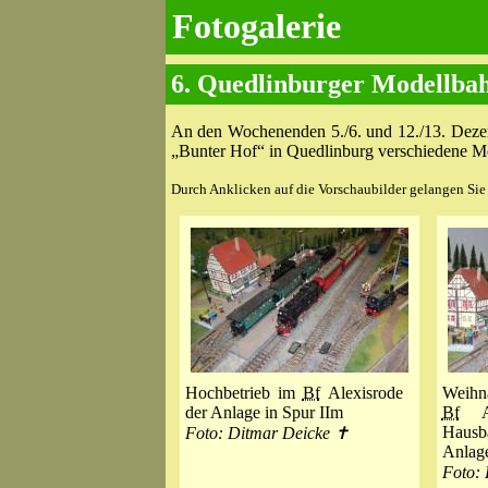
Fotogalerie
6. Quedlinburger Modellbah
An den Wochenenden 5./6. und 12./13. Deze
„Bunter Hof“ in Quedlinburg verschiedene M
Durch Anklicken auf die Vorschaubilder gelangen Sie z
Hochbetrieb im
Bf
Alexisrode
Wei
der Anlage in Spur IIm
Bf
Al
Hausb
Foto: Ditmar Deicke ✝
Anlag
Foto: