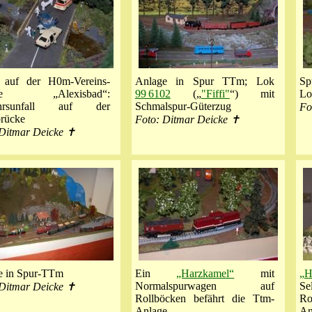
 auf der H0m-Vereins-
Anlage in Spur TTm; Lok
Sp
ge „Alexisbad“:
99 6102
(„
"Fiffi"
“) mit
L
ehrsunfall auf der
Schmalspur-Güterzug
Fo
brücke
Foto: Ditmar Deicke ✝
 Ditmar Deicke ✝
e in Spur-TTm
Ein
„Harzkamel“
mit
„H
Normalspurwagen auf
Se
 Ditmar Deicke ✝
Rollböcken befährt die Ttm-
R
Anlage.
An