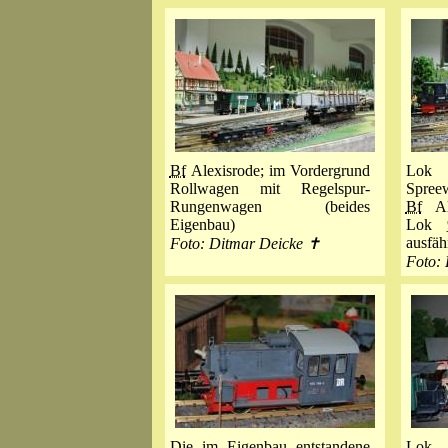
Bf
Alexisrode; im Vordergrund
Lok
Rollwagen mit Regelspur-
Spree
Rungenwagen (beides
Bf
Ale
Eigenbau)
Lok
ausfähr
Foto: Ditmar Deicke ✝
Foto:
Die im Eigenbau entstandene
Lo