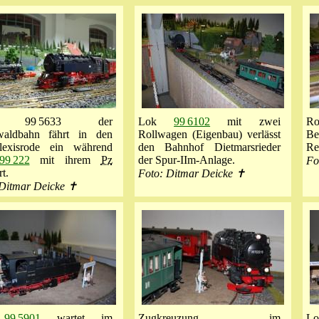
 99 5633 der
Lok
99 6102
mit zwei
Ro
waldbahn fährt in den
Rollwagen (Eigenbau) verlässt
Be
xisrode ein während
den Bahnhof Dietmarsrieder
Re
99 222
mit ihrem
Pz
der Spur-IIm-Anlage.
Fo
t.
Foto: Ditmar Deicke ✝
 Ditmar Deicke ✝
k
99 5901
wartet im
Zugkreuzung im
L