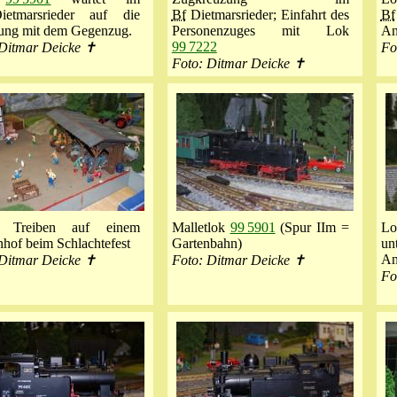
tmarsrieder auf die
Bf
Dietmarsrieder; Einfahrt des
Bf
ung mit dem Gegenzug.
Personenzuges mit Lok
An
99 7222
 Ditmar Deicke ✝
Fo
Foto: Ditmar Deicke ✝
s Treiben auf einem
Malletlok
99 5901
(Spur IIm =
L
hof beim Schlachtefest
Gartenbahn)
un
An
 Ditmar Deicke ✝
Foto: Ditmar Deicke ✝
Fo