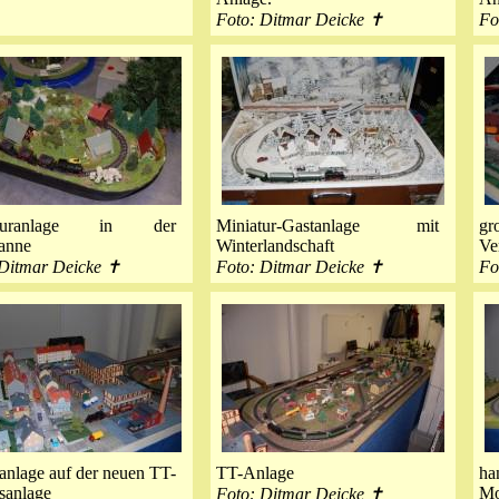
Foto: Ditmar Deicke ✝
Fo
aturanlage in der
Miniatur-Gastanlage mit
gr
anne
Winterlandschaft
Ve
 Ditmar Deicke ✝
Foto: Ditmar Deicke ✝
Fo
anlage auf der neuen TT-
TT-Anlage
ha
sanlage
Mo
Foto: Ditmar Deicke ✝