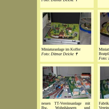
Miniaturanlage im Koffer
Mini
Bratpf
Foto: Ditmar Deicke ✝
Foto:
neuen TT-Vereinsanlage mit
Fabrik
Bw
, Wohnhäusern und
Verein