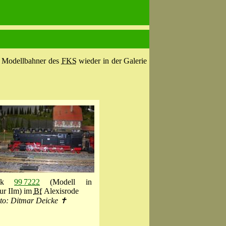
e Modellbahner des
FKS
wieder in der Galerie
ok
99 7222
(Modell in
ur IIm) im
Bf
Alexisrode
to: Ditmar Deicke ✝