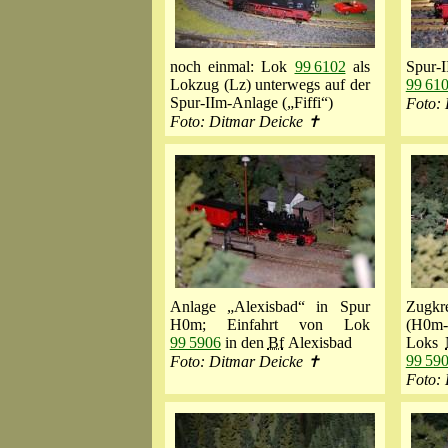
noch einmal: Lok
99 6102
als
Spur
Lokzug (Lz) unterwegs auf der
99 61
Spur-IIm-Anlage („Fiffi“)
Foto:
Foto: Ditmar Deicke ✝
Anlage „Alexisbad“ in Spur
Zugkr
H0m; Einfahrt von Lok
(H0m
99 5906
in den
Bf
Alexisbad
Loks
99 59
Foto: Ditmar Deicke ✝
Foto: