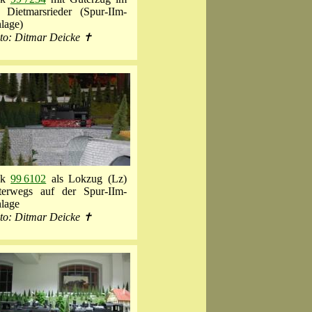
Dietmarsrieder (Spur-IIm-
lage)
to: Ditmar Deicke ✝
ok
99 6102
als Lokzug (Lz)
terwegs auf der Spur-IIm-
lage
to: Ditmar Deicke ✝