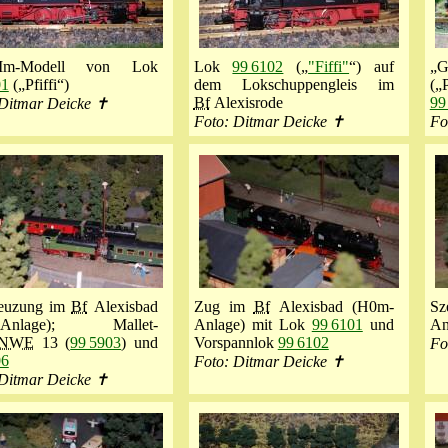
-IIm-Modell von Lok
Lok
99 6102
(„
"Fiffi"
“) auf
„G
01
(„Pfiffi“)
dem Lokschuppengleis im
(„
Bf
Alexisrode
99
 Ditmar Deicke ✝
Foto: Ditmar Deicke ✝
Fo
euzung im
Bf
Alexisbad
Zug im
Bf
Alexisbad (H0m-
Sz
-Anlage); Mallet-
Anlage) mit Lok
99 6101
und
An
NWE
13 (
99 5903
) und
Vorspannlok
99 6102
Fo
06
Foto: Ditmar Deicke ✝
 Ditmar Deicke ✝