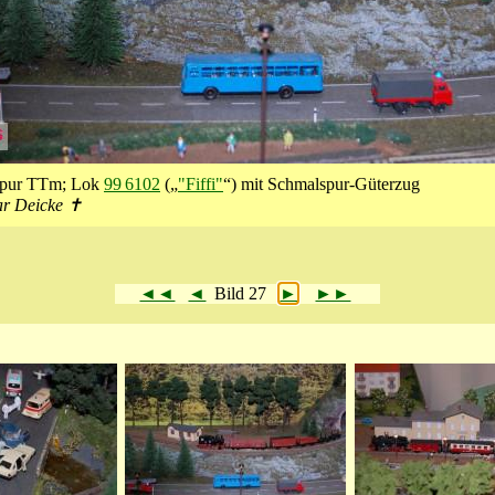
Spur TTm; Lok
99 6102
(„
"Fiffi"
“) mit Schmalspur-Güterzug
ar Deicke ✝
◄◄
◄
Bild 27
►
►►