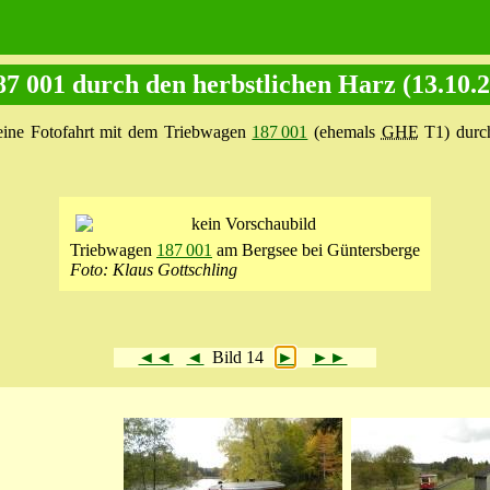
7 001 durch den herbstlichen Harz (13.10.
eine Fotofahrt mit dem Triebwagen
187 001
(ehemals
GHE
T1) durch
Triebwagen
187 001
am Bergsee bei Güntersberge
Foto: Klaus Gottschling
◄◄
◄
Bild 14
►
►►