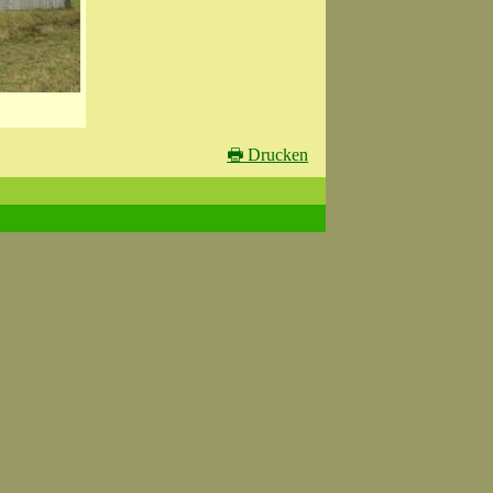
🖶
Drucken