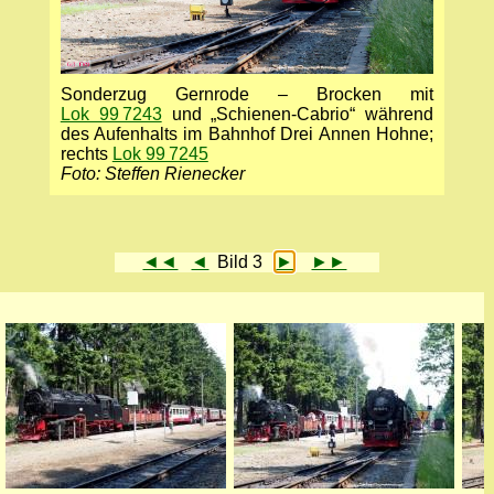
Sonderzug Gernrode – Brocken mit
Lok 99 7243
und „Schienen-Cabrio“ während
des Aufenhalts im Bahnhof Drei Annen Hohne;
rechts
Lok 99 7245
Foto: Steffen Rienecker
◄◄
◄
Bild 3
►
►►