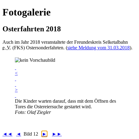
Fotogalerie
Osterfahrten 2018
Auch im Jahr 2018 veranstaltete der Freundes­kreis Selketal­bahn
e. V.
(FKS) Ostersonder­fahrten. (
siehe Meldung vom 31.03.2018
).
<
>
Die Kinder warten darauf, dass mit dem Öffnen des
Tores die Ostereiersuche gestartet wird.
Foto: Olaf Ziegler
◄◄
◄
Bild 12
►
►►