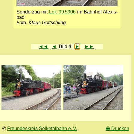
Sonder­zug mit
Lok 99 5906
im Bahnhof Alexis­
bad
Foto: Klaus Gottschling
◄◄
◄
Bild 4
►
►►
©
Freundeskreis Selketalbahn e. V.
🖶
Drucken