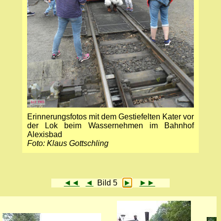
Erinne­rungsfotos mit dem Gestiefelten Kater vor
der Lok beim Wassernehmen im Bahnhof
Alexis­bad
Foto: Klaus Gottschling
◄◄
◄
Bild 5
►
►►