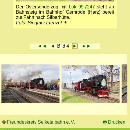
Der Ostersonderzug mit
Lok 99 7247
steht an
Bahnsteig im Bahnhof Gernrode (Harz) bereit
zur Fahrt nach Silberhütte.
Foto: Siegmar Frenzel ✝
◄◄
◄
Bild 4
►
►►
©
Freundeskreis Selketalbahn e. V.
🖶
Drucken