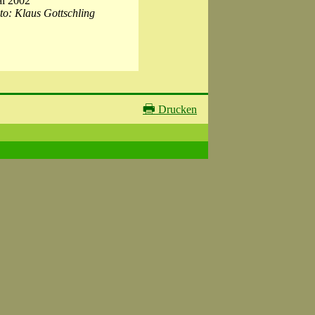
i 2002
to: Klaus Gottschling
🖶
Drucken