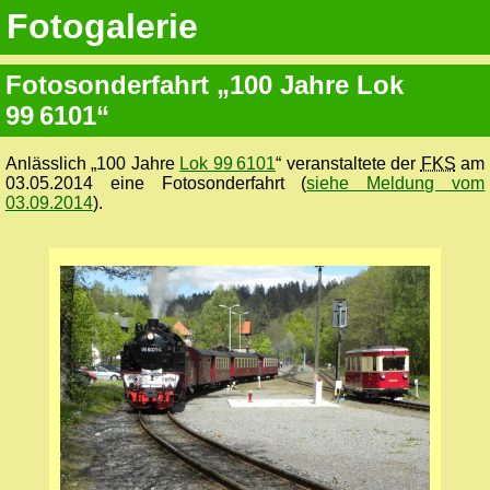
Fotogalerie
Fotosonderfahrt „100 Jahre Lok
99 6101“
Anlässlich „100 Jahre
Lok 99 6101
“ veranstaltete der
FKS
am
03.05.2014 eine Fotosonderfahrt (
siehe Meldung vom
03.09.2014
).