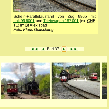
Schein-Parallelausfahrt von Zug 8965 mit
Lok 99 6001
und
Triebwagen 187 001
(ex.
GHE
T1) im
Bf
Alexisbad
Foto: Klaus Gottschling
◄◄
◄
Bild 37
►
►►