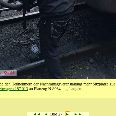
de den Teilnehmern der Nach­mittags­veranstal­tung mehr Sitzplätze zu
ebwagen 187 013
an Planzug N 8964 angehangen.
◄◄
◄
Bild 27
►
►►