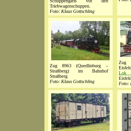
Schuppengleis vor den
Triebwagenschuppen.
Foto: Klaus Gottschling
Zug 
Zug 8963 (Quedlinburg –
Eisf
Straßberg) im Bahnhof
Lok 
Straßberg
Eisfel
Foto: Klaus Gottschling
Foto: 