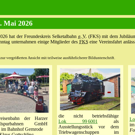
. Mai 2026
026 hat der Freundeskreis Selketalbahn
e. V.
(FKS) mit dem Jubiläum
ntag unternahmen einige Mitglieder des
FKS
eine Vereinsfahrt anläs
ur vergrößerten Ansicht mit teilweise ausführlicherer Bildunterschrift.
die nicht betriebsfähige
reisenbahn der Harzer
Lo
Lok 99 6001
als
alspurbahnen GmbH
im
Ausstellungsstück vor dem
 im Bahnhof Gernrode
Fo
Triebwagenschuppen im
Klaus Gottschling