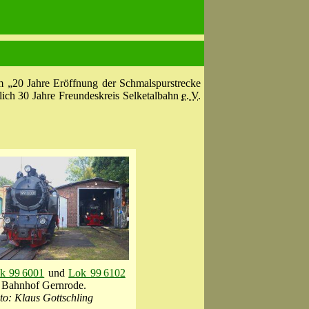
 „20 Jahre Eröffnung der Schmalspurstrecke
slich 30 Jahre Freundeskreis Selketalbahn
e. V.
k 99 6001
und
Lok 99 6102
 Bahnhof Gernrode.
to: Klaus Gottschling