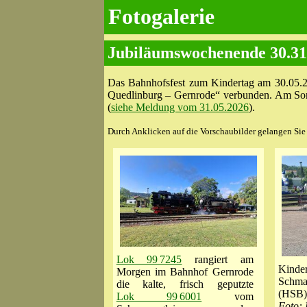
Fotogalerie
Jubiläumswochenende 30.31
Das Bahnhofsfest zum Kindertag am 30.05.2
Quedlinburg – Gernrode“ verbunden. Am Son
(
siehe Meldung vom 31.05.2026
).
Durch Anklicken auf die Vorschaubilder gelangen Sie z
Lok 99 7245
rangiert am
Kinde
Morgen im Bahnhof Gernrode
Schm
die kalte, frisch geputzte
(HSB)
Lok 99 6001
vom
Foto: 