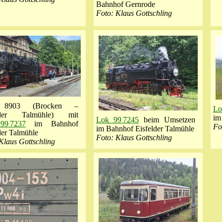
Bahnhof Gernrode
Foto: Klaus Gottschling
8903 (Brocken –
Lo
elder Talmühle) mit
im
Lok 99 7245
beim Umsetzen
99 7237
im Bahnhof
Fo
im Bahnhof Eisfelder Talmühle
der Talmühle
Foto: Klaus Gottschling
Klaus Gottschling