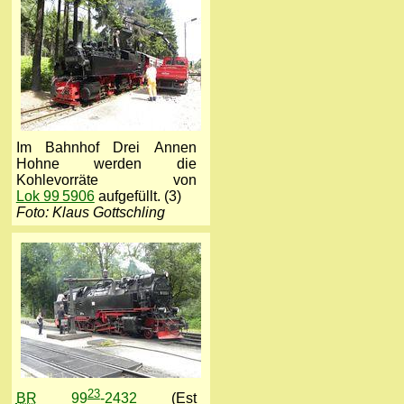
Im Bahnhof Drei Annen
Hohne werden die
Kohlevorräte von
Lok 99 5906
aufgefüllt. (3)
Foto: Klaus Gottschling
23
BR
99
-2432
(
Est